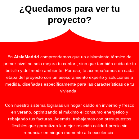
¿Quedamos para ver tu
proyecto?
En
AislaMadrid
comprendemos que un aislamiento térmico de
primer nivel no solo mejora tu confort, sino que también cuida de tu
bolsillo y del medio ambiente. Por eso, te acompañamos en cada
etapa del proyecto con un asesoramiento experto y soluciones a
medida, diseñadas específicamente para las características de tu
vivienda.
Con nuestro sistema lograrás un hogar cálido en invierno y fresco
en verano, optimizando al máximo el consumo energético y
rebajando tus facturas. Además, trabajamos con presupuestos
flexibles que garantizan la mejor relación calidad-precio sin
renunciar en ningún momento a la excelencia.