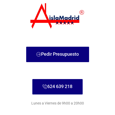
Ir
al
contenido
Pedir Presupuesto
624 639 218
Lunes a Viernes de 9h00 a 20h00