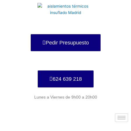
Ir
al
contenido
Pedir Presupuesto
624 639 218
Lunes a Viernes de 9h00 a 20h00