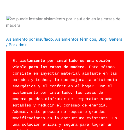
Aislamiento por insuflado
,
Aislamientos térmicos
,
Blog
,
General
/ Por
admin
El 
aislamiento por insuflado es una opción 
viable para las casas de madera
. Este método 
consiste en inyectar material aislante en las 
paredes y techos, lo que mejora la eficiencia 
energética y el confort en el hogar. Con el 
aislamiento por insuflado, las casas de 
madera pueden disfrutar de temperaturas más 
estables y reducir el consumo de energía. 
Además, este proceso no requiere grandes 
modificaciones en la estructura existente. Es 
una solución eficaz y segura para lograr un 