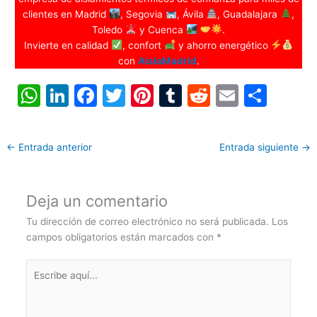
clientes en Madrid
, Segovia
, Ávila
, Guadalajara
,
Toledo
y Cuenca
.
Invierte en calidad
, confort
y ahorro energético
con
AislaMadrid
.
W
Li
F
T
Pi
T
R
E
C
h
n
a
w
nt
u
e
m
o
at
k
c
itt
er
m
d
ai
m
←
Entrada anterior
Entrada siguiente
→
s
e
e
er
e
bl
di
l
p
A
dI
b
st
r
t
ar
Deja un comentario
p
n
o
tir
Tu dirección de correo electrónico no será publicada.
Los
p
o
campos obligatorios están marcados con
*
k
Escribe
aquí...