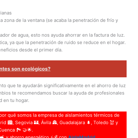
sianas
a zona de la ventana (se acaba la penetración de frío y
ador de agua, esto nos ayuda ahorrar en la factura de luz.
ica, ya que la penetración de ruido se reduce en el hogar.
neficios desde el primer día.
antes son ecológicos?
to que te ayudarán significativamente en el ahorro de luz
ambios te recomendamos buscar la ayuda de profesionales
d en tu hogar.
por qué somos la empresa de aislamientos térmicos de
d 🏙️, Segovia 🏰, Ávila 🏯, Guadalajara 🌲, Toledo 💒 y
Cuenca 🏞️ 🤝🌟.
 🛋️ y ahorro energético ⚡💰 con
AislaMadrid
.