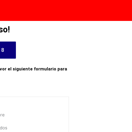
so!
18
vor el siguiente formulario para
re
idos