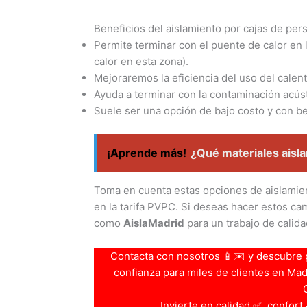
Beneficios del aislamiento por cajas de per
Permite terminar con el puente de calor en l
calor en esta zona).
Mejoraremos la eficiencia del uso del calent
Ayuda a terminar con la contaminación acúst
Suele ser una opción de bajo costo y con be
¡Aprende más!
¿Qué materiales aisl
Toma en cuenta estas opciones de aislamien
en la tarifa PVPC. Si deseas hacer estos c
como
AislaMadrid
para un trabajo de calida
Contacta con nosotros 📱✉️ y descubre 
confianza para miles de clientes en Madri
Invierte en calidad ✅, confort