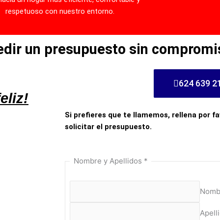
respetuoso con nuestro entorno.
pedir un presupuesto sin compromi
624 639 2
eliz!
Si prefieres que te llamemos, rellena por fa
solicitar el presupuesto.
Nombre y Apellidos
*
Nomb
Apell