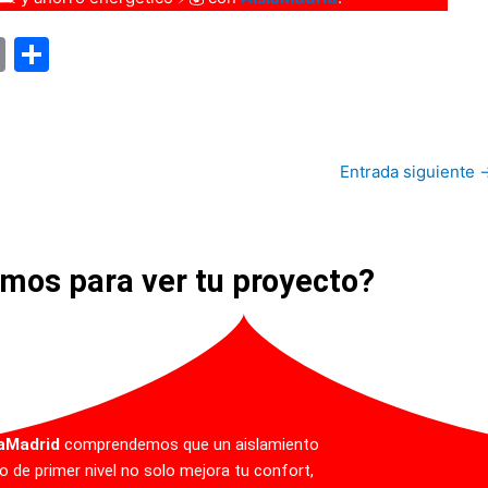
E
C
m
o
ai
m
l
p
Entrada siguiente
ar
tir
mos para ver tu proyecto?
laMadrid
comprendemos que un aislamiento
o de primer nivel no solo mejora tu confort,