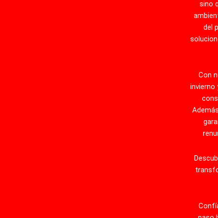
sino 
ambien
del 
solucion
Con n
invierno
cons
Además,
gara
renu
Descub
transf
Confí
paso h