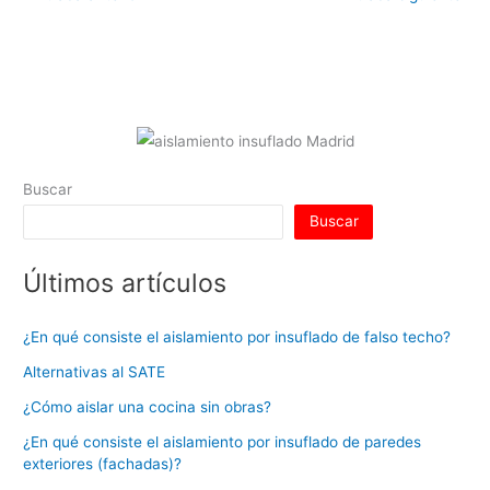
s
e
e
er
e
bl
di
l
p
A
dI
b
st
r
t
ar
p
n
o
tir
p
o
k
Buscar
Buscar
Últimos artículos
¿En qué consiste el aislamiento por insuflado de falso techo?
Alternativas al SATE
¿Cómo aislar una cocina sin obras?
¿En qué consiste el aislamiento por insuflado de paredes
exteriores (fachadas)?