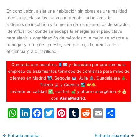
En conclusión, aislar una habitación sin obras es una realidad
técnica gracias a los nuevos materiales adhesivos, los
sistemas de insuflado y la mejora de los elementos de sellado.
Identificar por dónde se escapa la energía es el paso clave
para elegir la combinación de métodos que mejor se adapte a
tu hogar y a tu presupuesto, siempre bajo la premisa de la
eficiencia y la durabilidad.
Contacta con nosotros
y descubre por qué somos la
empresa de aislamientos térmicos de confianza para miles de
clientes en Madrid
, Segovia
, Ávila
, Guadalajara
,
Toledo
y Cuenca
.
Invierte en calidad
, confort
y ahorro energético
con
AislaMadrid
.
W
Li
F
T
Pi
T
R
E
C
h
n
a
w
nt
u
e
m
o
at
k
c
itt
er
m
d
ai
m
←
Entrada anterior
Entrada siguiente
→