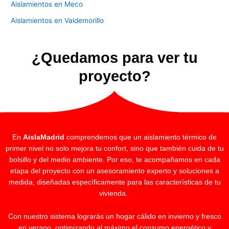
Aislamientos en Meco
Aislamientos en Valdemorillo
¿Quedamos para ver tu
proyecto?
En
AislaMadrid
comprendemos que un aislamiento térmico de
primer nivel no solo mejora tu confort, sino que también cuida de tu
bolsillo y del medio ambiente. Por eso, te acompañamos en cada
etapa del proyecto con un asesoramiento experto y soluciones a
medida, diseñadas específicamente para las características de tu
vivienda.
Con nuestro sistema lograrás un hogar cálido en invierno y fresco
en verano, optimizando al máximo el consumo energético y