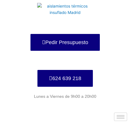
Ir
al
contenido
Pedir Presupuesto
624 639 218
Lunes a Viernes de 9h00 a 20h00