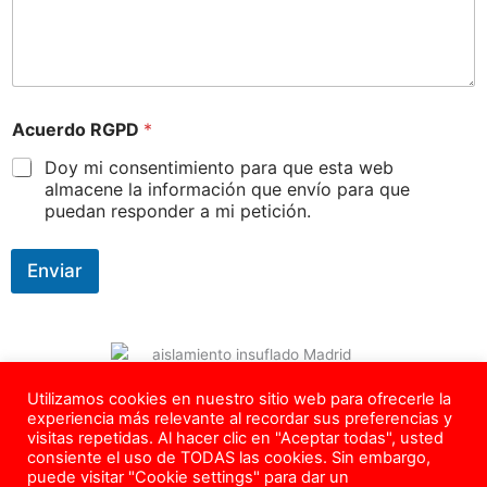
Acuerdo RGPD
*
Doy mi consentimiento para que esta web
almacene la información que envío para que
puedan responder a mi petición.
Enviar
Utilizamos cookies en nuestro sitio web para ofrecerle la
Copyright © 2026 – Todos los Derechos Reservados –
experiencia más relevante al recordar sus preferencias y
info@aislamadrid.com
– Tel.
624 639 218
visitas repetidas. Al hacer clic en "Aceptar todas", usted
consiente el uso de TODAS las cookies. Sin embargo,
Política de Privacidad
–
Política de Cookies
–
Aviso Legal
–
Blog
puede visitar "Cookie settings" para dar un