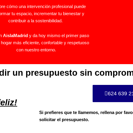
re cómo una intervención profesional puede
ormar tu espacio, incrementar tu bienestar y
contribuir a la sostenibilidad.
en
AislaMadrid
y da hoy mismo el primer paso
 hogar más eficiente, confortable y respetuoso
con nuestro entorno.
edir un presupuesto sin comprom
624 639 2
eliz!
Si prefieres que te llamemos, rellena por favo
solicitar el presupuesto.