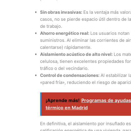
Sin obras invasivas:
Es la ventaja más valor
casos, no se pierde espacio útil dentro de l
de trabajo.
Ahorro energético real:
Los usuarios notan 
suministros. Al eliminar las corrientes de ai
calentarse) rápidamente.
Aislamiento acústico de alto nivel:
Los mater
celulosa, tienen excelentes propiedades fo
tráfico o del vecindario.
Control de condensaciones:
Al estabilizar 
«pared fría», reduciendo el riesgo de apa
¡Aprende más!
Programas de ayudas 
térmico en Madrid
En definitiva, el aislamiento por insuflado e
calificación energética de una vivienda, gar