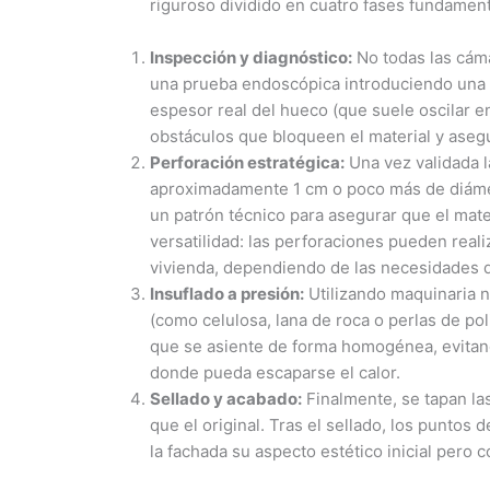
riguroso dividido en cuatro fases fundament
Inspección y diagnóstico:
No todas las cáma
una prueba endoscópica introduciendo una 
espesor real del hueco (que suele oscilar e
obstáculos que bloqueen el material y asegu
Perforación estratégica:
Una vez validada 
aproximadamente 1 cm o poco más de diámet
un patrón técnico para asegurar que el mater
versatilidad: las perforaciones pueden reali
vivienda, dependiendo de las necesidades del
Insuflado a presión:
Utilizando maquinaria n
(como celulosa, lana de roca o perlas de pol
que se asiente de forma homogénea, evita
donde pueda escaparse el calor.
Sellado y acabado:
Finalmente, se tapan la
que el original. Tras el sellado, los puntos
la fachada su aspecto estético inicial pero