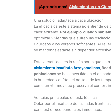
¡Aprende más!
Aislamientos en Cie
Una solución adaptada a cada ubicación
La eficacia de este sistema no entiende de c
calor extremo.
Por ejemplo, cuando habla
optimizar viviendas que sufren las oscilaci
rigurosos y los veranos sofocantes. Al relle
se mantenga estable sin depender excesivam
Esta versatilidad es la razón por la que est
aislamiento insuflado Arroyomolinos
, Boad
poblaciones
se ha convertido en el estánda
la humedad y el frío del norte o de las temp
como un «termo» que preserva el confort int
Ventajas principales de esta técnica
Optar por el insuflado de fachadas frente a
paneles) ofrece beneficios inmediatos: