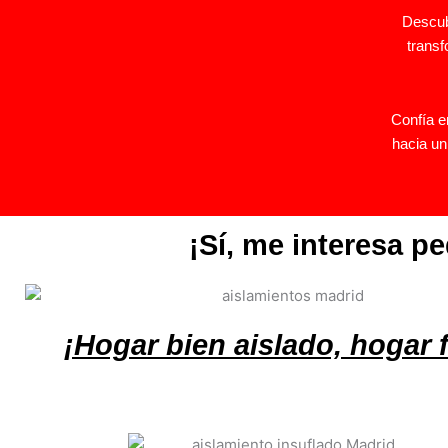
Descub
transf
Confía 
hacia un
¡Sí, me interesa p
¡Hogar bien aislado, hogar f