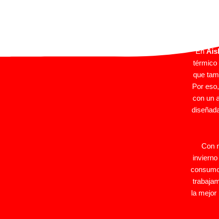
En
Ais
térmico 
que tamb
Por eso
con un 
diseñada
Con n
invierno
consumo 
trabaja
la mejor