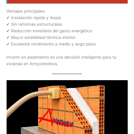
Ventajas principales:
✔ Instalación rápida y limpia
✔ Sin reformas estructurales
✔ Reducción inmediata del gasto energético
✔ Mayor estabilidad térmica interior
✔ Excelente rendimiento a medio y largo plazo
Invertir en aislamiento es una decisión inteligente para tu
vivienda en Arroyomolinos.