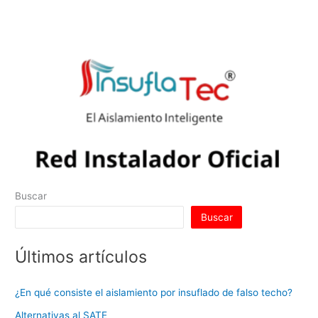
A
dI
b
st
r
t
ar
p
n
o
tir
p
o
k
Buscar
Buscar
Últimos artículos
¿En qué consiste el aislamiento por insuflado de falso techo?
Alternativas al SATE