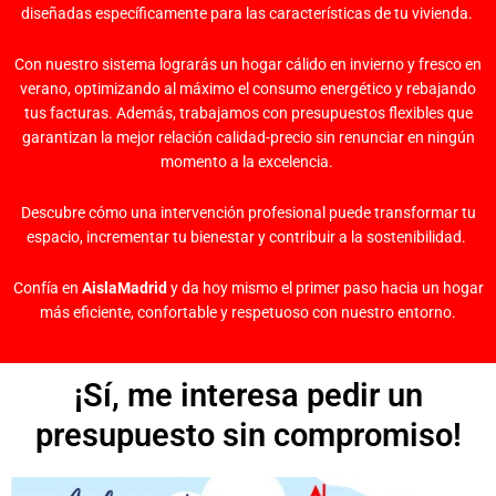
diseñadas específicamente para las características de tu vivienda.
Con nuestro sistema lograrás un hogar cálido en invierno y fresco en
verano, optimizando al máximo el consumo energético y rebajando
tus facturas. Además, trabajamos con presupuestos flexibles que
garantizan la mejor relación calidad-precio sin renunciar en ningún
momento a la excelencia.
Descubre cómo una intervención profesional puede transformar tu
espacio, incrementar tu bienestar y contribuir a la sostenibilidad.
Confía en
AislaMadrid
y da hoy mismo el primer paso hacia un hogar
más eficiente, confortable y respetuoso con nuestro entorno.
¡Sí, me interesa pedir un
presupuesto sin compromiso!