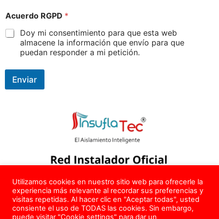
Acuerdo RGPD
*
Doy mi consentimiento para que esta web
almacene la información que envío para que
puedan responder a mi petición.
Enviar
Utilizamos cookies en nuestro sitio web para ofrecerle la
Copyright © 2026 – Todos los Derechos Reservados –
experiencia más relevante al recordar sus preferencias y
info@aislamadrid.com
– Tel.
624 639 218
visitas repetidas. Al hacer clic en "Aceptar todas", usted
consiente el uso de TODAS las cookies. Sin embargo,
Política de Privacidad
–
Política de Cookies
–
Aviso Legal
–
Blog
puede visitar "Cookie settings" para dar un