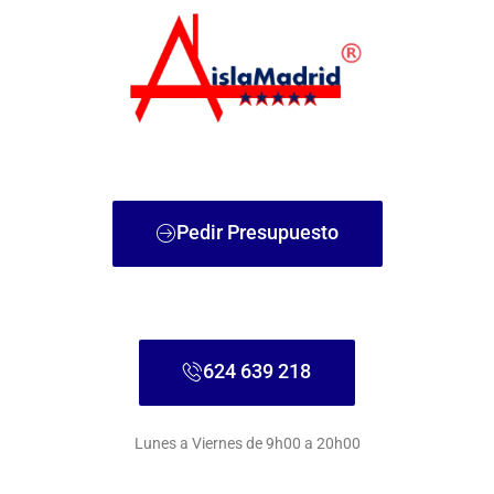
Ir
al
contenido
Pedir Presupuesto
624 639 218
Lunes a Viernes de 9h00 a 20h00