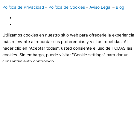
Política de Privacidad
–
Política de Cookies
–
Aviso Legal
–
Blog
Utilizamos cookies en nuestro sitio web para ofrecerle la experienci
más relevante al recordar sus preferencias y visitas repetidas. Al
hacer clic en "Aceptar todas", usted consiente el uso de TODAS las
cookies. Sin embargo, puede visitar "Cookie settings" para dar un
consentimiento controlado.
Cookie Settings
Aceptar todas
Cerrar
Resumen de la privacidad
Este sitio web utiliza cookies para mejorar su experiencia mientras
navega por el sitio web. De ellas, las cookies clasificadas como
necesarias se almacenan en su navegador, ya que son esenciales