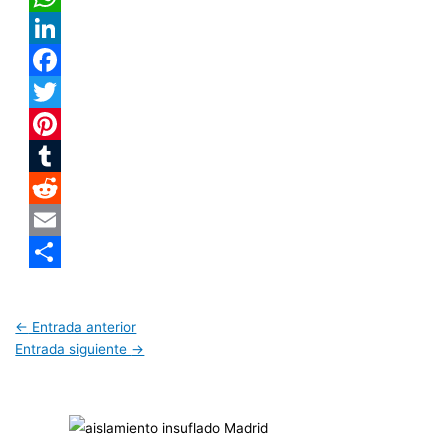
WhatsApp
LinkedIn
Facebook
Twitter
Pinterest
Tumblr
Reddit
Email
Compartir
←
Entrada anterior
Entrada siguiente
→