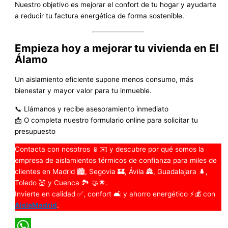
Nuestro objetivo es mejorar el confort de tu hogar y ayudarte
a reducir tu factura energética de forma sostenible.
Empieza hoy a mejorar tu vivienda en El
Álamo
Un aislamiento eficiente supone menos consumo, más
bienestar y mayor valor para tu inmueble.
📞 Llámanos y recibe asesoramiento inmediato
📩 O completa nuestro formulario online para solicitar tu
presupuesto
Contacta con nosotros 📱✉️ y descubre por qué somos la
empresa de aislamientos térmicos de confianza para miles de
clientes en Madrid 🏙️, Segovia 🏰, Ávila 🏯, Guadalajara 🌲,
Toledo 💒 y Cuenca 🏞️ 🤝🌟.
Invierte en calidad ✅, confort 🛋️ y ahorro energético ⚡💰 con
AislaMadrid
.