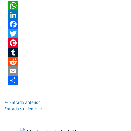
WhatsApp
LinkedIn
Facebook
Twitter
Pinterest
Tumblr
Reddit
Email
Compartir
←
Entrada anterior
Entrada siguiente
→