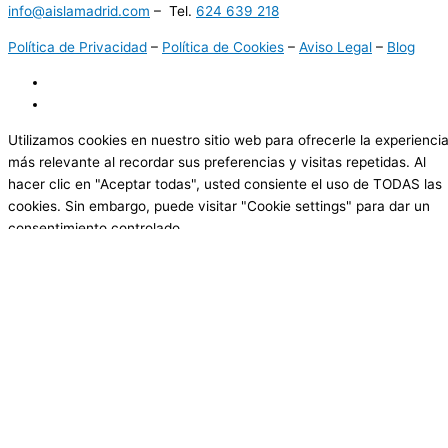
info@aislamadrid.com
– Tel.
624 639 218
Política de Privacidad
–
Política de Cookies
–
Aviso Legal
–
Blog
Utilizamos cookies en nuestro sitio web para ofrecerle la experienci
más relevante al recordar sus preferencias y visitas repetidas. Al
hacer clic en "Aceptar todas", usted consiente el uso de TODAS las
cookies. Sin embargo, puede visitar "Cookie settings" para dar un
consentimiento controlado.
Cookie Settings
Aceptar todas
Cerrar
Resumen de la privacidad
Este sitio web utiliza cookies para mejorar su experiencia mientras
navega por el sitio web. De ellas, las cookies clasificadas como