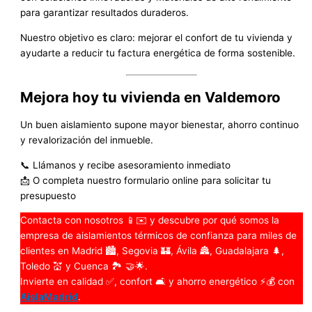
para garantizar resultados duraderos.
Nuestro objetivo es claro: mejorar el confort de tu vivienda y
ayudarte a reducir tu factura energética de forma sostenible.
Mejora hoy tu vivienda en Valdemoro
Un buen aislamiento supone mayor bienestar, ahorro continuo
y revalorización del inmueble.
📞 Llámanos y recibe asesoramiento inmediato
📩 O completa nuestro formulario online para solicitar tu
presupuesto
Contacta con nosotros 📱✉️ y descubre por qué somos la
empresa de aislamientos térmicos de confianza para miles de
clientes en Madrid 🏙️, Segovia 🏰, Ávila 🏯, Guadalajara 🌲,
Toledo 💒 y Cuenca 🏞️ 🤝🌟.
Invierte en calidad ✅, confort 🛋️ y ahorro energético ⚡💰 con
AislaMadrid
.