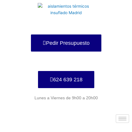
Ir
al
contenido
Pedir Presupuesto
624 639 218
Lunes a Viernes de 9h00 a 20h00