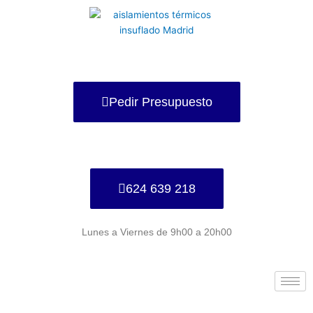
Ir
al
contenido
Pedir Presupuesto
624 639 218
Lunes a Viernes de 9h00 a 20h00