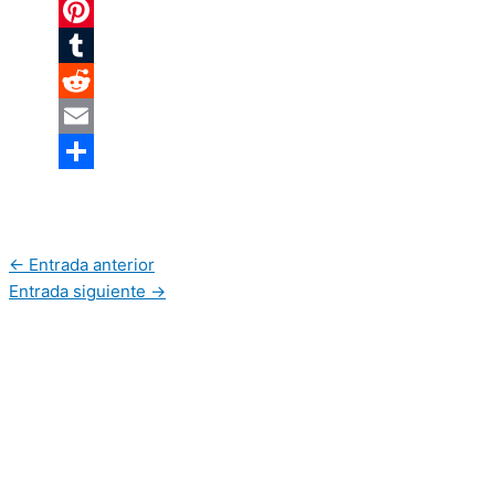
Twitter
Pinterest
Tumblr
Reddit
Email
Compartir
←
Entrada anterior
Entrada siguiente
→