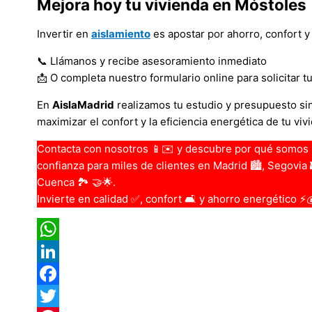
Mejora hoy tu vivienda en Móstoles
Invertir en
aislamiento
es apostar por ahorro, confort y 
📞 Llámanos y recibe asesoramiento inmediato
📩 O completa nuestro formulario online para solicitar
En
AislaMadrid
realizamos tu estudio y presupuesto sin
maximizar el confort y la eficiencia energética de tu vi
Contacta con nosotros 📱✉️ y descubre por qué somos 
confianza para miles de clientes en Madrid 🏙️, Segovia 
Cuenca 🏞️ 🤝🌟.
Invierte en calidad ✅, confort 🛋️ y ahorro energético ⚡
WhatsApp
LinkedIn
Facebook