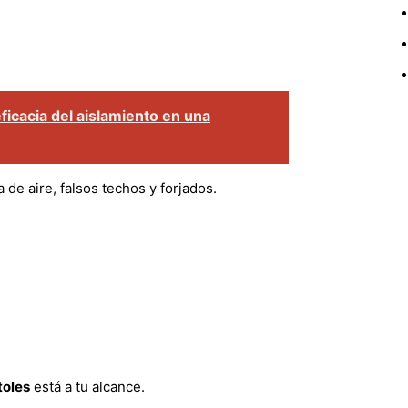
icacia del aislamiento en una
e aire, falsos techos y forjados.
toles
está a tu alcance.