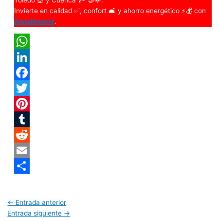
Toledo 💒 y Cuenca 🏞️ 🤝🌟.
Invierte en calidad ✅, confort 🛋️ y ahorro energético ⚡💰 con
AislaMadrid
.
WhatsApp
LinkedIn
Facebook
Twitter
Pinterest
Tumblr
Reddit
Email
Compartir
←
Entrada anterior
Entrada siguiente
→