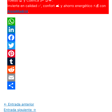
Toledo 💒 y Cuenca 🏞️ 🤝🌟.
Invierte en calidad ✅, confort 🛋️ y ahorro energético ⚡💰 con
AislaMadrid
.
WhatsApp
LinkedIn
Facebook
Twitter
Pinterest
Tumblr
Reddit
Email
Compartir
←
Entrada anterior
Entrada siguiente
→