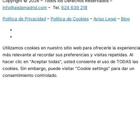
Copyright © 2026 – Todos los Derechos Reservados –
info@aislamadrid.com
– Tel.
624 639 218
Política de Privacidad
–
Política de Cookies
–
Aviso Legal
–
Blog
Utilizamos cookies en nuestro sitio web para ofrecerle la experienci
más relevante al recordar sus preferencias y visitas repetidas. Al
hacer clic en "Aceptar todas", usted consiente el uso de TODAS las
cookies. Sin embargo, puede visitar "Cookie settings" para dar un
consentimiento controlado.
Cookie Settings
Aceptar todas
Cerrar
Resumen de la privacidad
Este sitio web utiliza cookies para mejorar su experiencia mientras