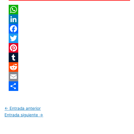
WhatsApp
LinkedIn
Facebook
Twitter
Pinterest
Tumblr
Reddit
Email
Compartir
←
Entrada anterior
Entrada siguiente
→