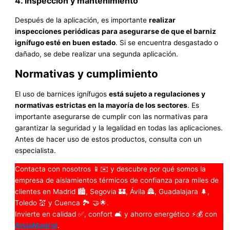
4. Inspección y mantenimiento
Después de la aplicación, es importante
realizar
inspecciones periódicas para asegurarse de que el barniz
ignífugo esté en buen estado
. Si se encuentra desgastado o
dañado, se debe realizar una segunda aplicación.
Normativas y cumplimiento
El uso de barnices ignífugos
está sujeto a regulaciones y
normativas estrictas en la mayoría de los sectores
. Es
importante asegurarse de cumplir con las normativas para
garantizar la seguridad y la legalidad en todas las aplicaciones.
Antes de hacer uso de estos productos, consulta con un
especialista.
Contacta con nosotros 📱✉️ y descubre por qué somos la
empresa de aislamientos térmicos de confianza para miles de
clientes en Madrid 🏙️, Segovia 🏰, Ávila 🏯, Guadalajara 🌲,
Toledo 💒 y Cuenca 🏞️ 🤝🌟.
Invierte en calidad ✅, confort 🛋️ y ahorro energético ⚡💰 con
AislaMadrid
.