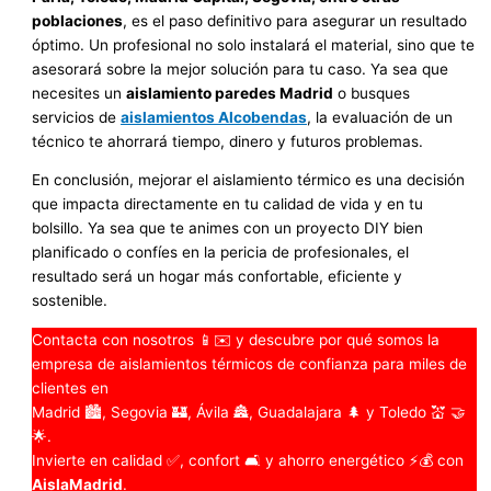
poblaciones
, es el paso definitivo para asegurar un resultado
óptimo. Un profesional no solo instalará el material, sino que te
asesorará sobre la mejor solución para tu caso. Ya sea que
necesites un
aislamiento paredes Madrid
o busques
servicios de
aislamientos Alcobendas
, la evaluación de un
técnico te ahorrará tiempo, dinero y futuros problemas.
En conclusión, mejorar el aislamiento térmico es una decisión
que impacta directamente en tu calidad de vida y en tu
bolsillo. Ya sea que te animes con un proyecto DIY bien
planificado o confíes en la pericia de profesionales, el
resultado será un hogar más confortable, eficiente y
sostenible.
Contacta con nosotros 📱✉️ y descubre por qué somos la
empresa de aislamientos térmicos de confianza para miles de
clientes en
Madrid 🏙️, Segovia 🏰, Ávila 🏯, Guadalajara 🌲 y Toledo 💒 🤝
🌟.
Invierte en calidad ✅, confort 🛋️ y ahorro energético ⚡💰 con
AislaMadrid
.