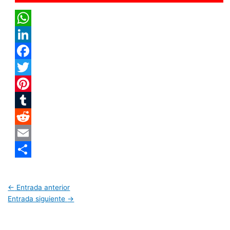
WhatsApp
LinkedIn
Facebook
Twitter
Pinterest
Tumblr
Reddit
Email
Compartir
←
Entrada anterior
Entrada siguiente
→