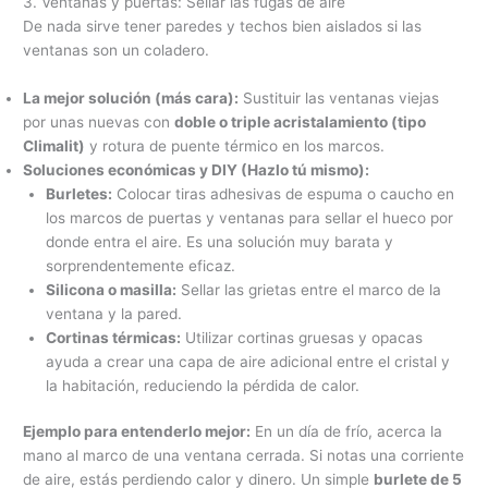
3. Ventanas y puertas: Sellar las fugas de aire
De nada sirve tener paredes y techos bien aislados si las
ventanas son un coladero.
La mejor solución (más cara):
Sustituir las ventanas viejas
por unas nuevas con
doble o triple acristalamiento (tipo
Climalit)
y rotura de puente térmico en los marcos.
Soluciones económicas y DIY (Hazlo tú mismo):
Burletes:
Colocar tiras adhesivas de espuma o caucho en
los marcos de puertas y ventanas para sellar el hueco por
donde entra el aire. Es una solución muy barata y
sorprendentemente eficaz.
Silicona o masilla:
Sellar las grietas entre el marco de la
ventana y la pared.
Cortinas térmicas:
Utilizar cortinas gruesas y opacas
ayuda a crear una capa de aire adicional entre el cristal y
la habitación, reduciendo la pérdida de calor.
Ejemplo para entenderlo mejor:
En un día de frío, acerca la
mano al marco de una ventana cerrada. Si notas una corriente
de aire, estás perdiendo calor y dinero. Un simple
burlete de 5