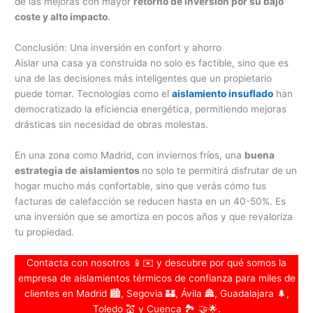
de las mejoras con mayor
retorno de inversión por su bajo
coste y alto impacto
.
Conclusión: Una inversión en confort y ahorro
Aislar una casa ya construida no solo es factible, sino que es
una de las decisiones más inteligentes que un propietario
puede tomar. Tecnologías como el
aislamiento insuflado
han
democratizado la eficiencia energética, permitiendo mejoras
drásticas sin necesidad de obras molestas.
En una zona como Madrid, con inviernos fríos, una
buena
estrategia de
aislamientos
no solo te permitirá disfrutar de un
hogar mucho más confortable, sino que verás cómo tus
facturas de calefacción se reducen hasta en un 40-50%. Es
una inversión que se amortiza en pocos años y que revaloriza
tu propiedad.
Contacta con nosotros 📱✉️ y descubre por qué somos la
empresa de aislamientos térmicos de confianza para miles de
clientes en Madrid 🏙️, Segovia 🏰, Ávila 🏯, Guadalajara 🌲,
Toledo 💒 y Cuenca 🏞️ 🤝🌟.