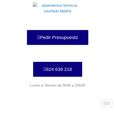
Ir
al
contenido
Pedir Presupuesto
624 639 218
Lunes a Viernes de 9h00 a 20h00