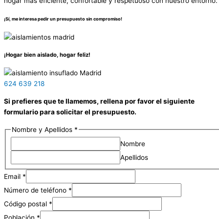
hogar más eficiente, confortable y respetuoso con nuestro entorno.
¡Sí, me interesa pedir un presupuesto sin compromiso!
¡Hogar bien aislado, hogar feliz!
624 639 218
Si prefieres que te llamemos, rellena por favor el siguiente
formulario para solicitar el presupuesto.
Nombre y Apellidos
*
Nombre
Apellidos
Email
*
Número de teléfono
*
Código postal
*
Población
*