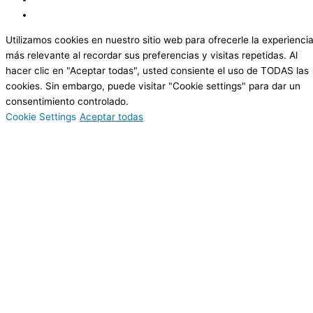
Utilizamos cookies en nuestro sitio web para ofrecerle la experienci
más relevante al recordar sus preferencias y visitas repetidas. Al
hacer clic en "Aceptar todas", usted consiente el uso de TODAS las
cookies. Sin embargo, puede visitar "Cookie settings" para dar un
consentimiento controlado.
Cookie Settings
Aceptar todas
Cerrar
Resumen de la privacidad
Este sitio web utiliza cookies para mejorar su experiencia mientras
navega por el sitio web. De ellas, las cookies clasificadas como
necesarias se almacenan en su navegador, ya que son esenciales
para el funcionamiento de las funciones básicas del sitio web.
También utilizamos cookies de terceros que nos ayudan a analizar y
comprender cómo utiliza usted este sitio web. Estas cookies se