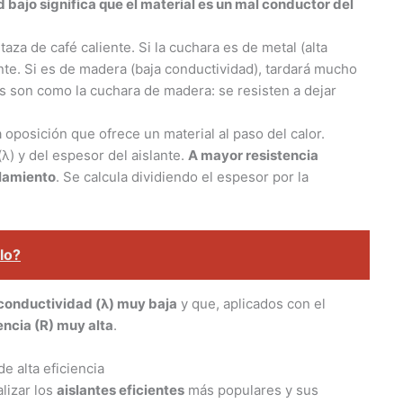
 bajo significa que el material es un mal conductor del
aza de café caliente. Si la cuchara es de metal (alta
ante. Si es de madera (baja conductividad), tardará mucho
s son como la cuchara de madera: se resisten a dejar
a oposición que ofrece un material al paso del calor.
) y del espesor del aislante.
A mayor resistencia
slamiento
. Se calcula dividiendo el espesor por la
lo?
conductividad (λ) muy baja
y que, aplicados con el
encia (R) muy alta
.
e alta eficiencia
lizar los
aislantes eficientes
más populares y sus