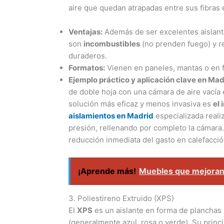
aire que quedan atrapadas entre sus fibras 
Ventajas:
Además de ser excelentes aislant
son
incombustibles
(no prenden fuego) y re
duraderos.
Formatos:
Vienen en paneles, mantas o en f
Ejemplo práctico y aplicación clave en Mad
de doble hoja con una cámara de aire vacía e
solución más eficaz y menos invasiva es
el 
aislamientos en Madrid
especializada reali
presión, rellenando por completo la cámara.
reducción inmediata del gasto en calefacció
¡Aprende más!
Muebles que mejoran 
3. Poliestireno Extruido (XPS)
El
XPS
es un aislante en forma de planchas 
(generalmente azul, rosa o verde). Su princi