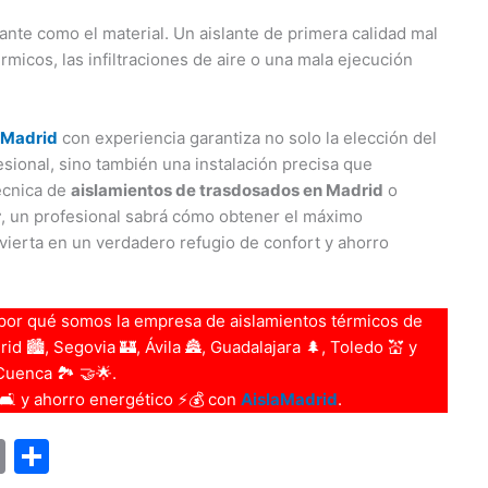
tante como el material. Un aislante de primera calidad mal
rmicos, las infiltraciones de aire o una mala ejecución
 Madrid
con experiencia garantiza no solo la elección del
esional, sino también una instalación precisa que
técnica de
aislamientos de trasdosados en Madrid
o
r
, un profesional sabrá cómo obtener el máximo
vierta en un verdadero refugio de confort y ahorro
por qué somos la empresa de aislamientos térmicos de
d 🏙️, Segovia 🏰, Ávila 🏯, Guadalajara 🌲, Toledo 💒 y
Cuenca 🏞️ 🤝🌟.
 🛋️ y ahorro energético ⚡💰 con
AislaMadrid
.
E
C