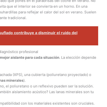
eado que pones en el parabrisas del coche en verano. No
evita que el interior se convierta en un horno. En una
hardillas para reflejar el calor del sol en verano. Suelen
nte tradicional.
suflado contribuye a disminuir el ruido del
diagnóstico profesional
 mejor aislante para cada situación
. La elección depende
achada (XPS), una cubierta (poliuretano proyectado) o
anas minerales
).
o, el poliuretano o un reflexivo pueden ser la solución.
mbién aislamiento acústico? Las lanas minerales son tu
mpatibilidad con los materiales existentes son cruciales.