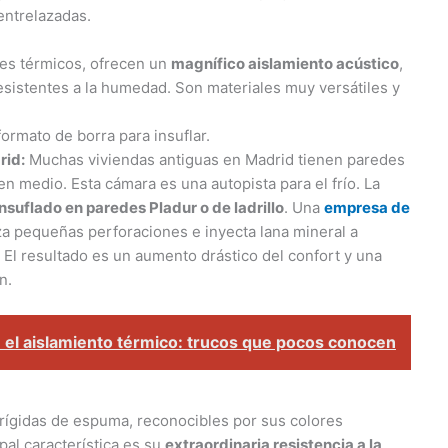
entrelazadas.
es térmicos, ofrecen un
magnífico aislamiento acústico
,
sistentes a la humedad. Son materiales muy versátiles y
ormato de borra para insuflar.
rid:
Muchas viviendas antiguas en Madrid tienen paredes
n medio. Esta cámara es una autopista para el frío. La
insuflado en paredes Pladur o de ladrillo
. Una
empresa de
za pequeñas perforaciones e inyecta lana mineral a
 El resultado es un aumento drástico del confort y una
n.
el aislamiento térmico: trucos que pocos conocen
rígidas de espuma, reconocibles por sus colores
pal característica es su
extraordinaria resistencia a la