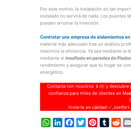
Por este motivo, la instalación es tan impor
instalado no servirá de nada. Los puentes té
pueden arruinar la inversión.
Contratar una
empresa de aislamientos en
material más adecuado tras un análisis prof
maximice la eficiencia. Ya sea mediante la 
mediante el
insuflado en paredes de Pladu
rendimiento y asegurar que tu hogar se con
energético.
Contacta con nosotros 📱✉️ y descubre 
confianza para miles de clientes en Madri
Invierte en calidad ✅, confort
W
Li
F
T
Pi
T
R