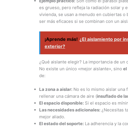
Ejemplo práctico:
Son como el parasol plat
es grueso, pero refleja la radiación solar y 
vivienda, se usan a menudo en cubiertas o bu
ser más eficaces si se combinan con un aisla
¡Aprende más!
¿El aislamiento por in
exterior?
¿Qué aislante elegir? La importancia de un 
No existe un único «mejor aislante», sino
el
de:
La zona a aislar:
No es lo mismo aislar una f
rellenar una cámara de aire (
insuflado de l
El espacio disponible:
Si el espacio es mínim
Las necesidades adicionales:
¿Necesitas ta
mejor aliado.
El estado del soporte:
La adherencia y la co