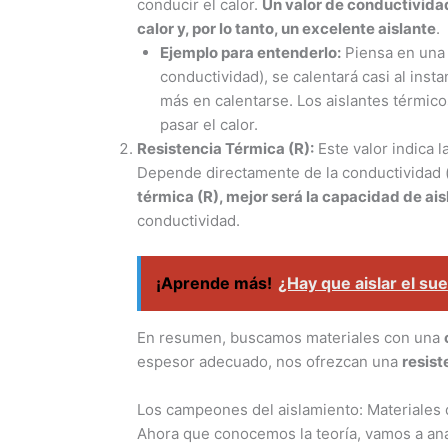
conducir el calor.
Un valor de conductividad
calor y, por lo tanto, un excelente aislante
.
Ejemplo para entenderlo:
Piensa en una t
conductividad), se calentará casi al inst
más en calentarse. Los aislantes térmico
pasar el calor.
Resistencia Térmica (R):
Este valor indica l
Depende directamente de la conductividad (λ
térmica (R), mejor será la capacidad de ai
conductividad.
¡Aprende más!
¿Hay que aislar el sue
En resumen, buscamos materiales con una
espesor adecuado, nos ofrezcan una
resist
Los campeones del aislamiento: Materiales d
Ahora que conocemos la teoría, vamos a ana