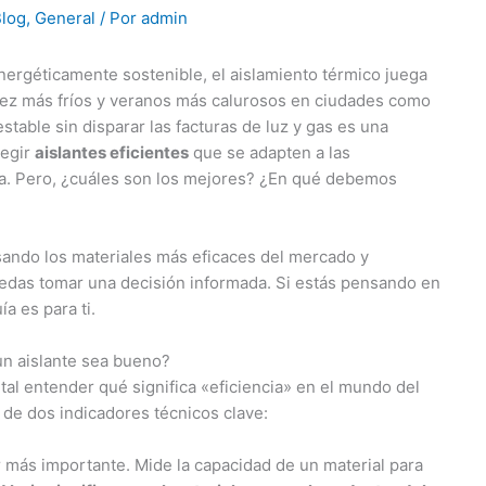
log
,
General
/ Por
admin
nergéticamente sostenible, el aislamiento térmico juega
vez más fríos y veranos más calurosos en ciudades como
table sin disparar las facturas de luz y gas es una
legir
aislantes eficientes
que se adapten a las
da. Pero, ¿cuáles son los mejores? ¿En qué debemos
osando los materiales más eficaces del mercado y
edas tomar una decisión informada. Si estás pensando en
ía es para ti.
 un aislante sea bueno?
al entender qué significa «eficiencia» en el mundo del
o de dos indicadores técnicos clave:
r más importante. Mide la capacidad de un material para