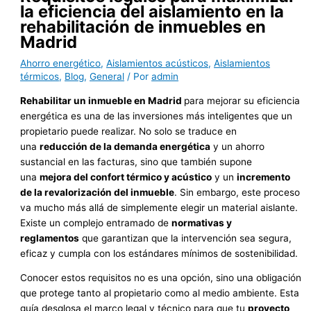
la eficiencia del aislamiento en la
rehabilitación de inmuebles en
Madrid
Ahorro energético
,
Aislamientos acústicos
,
Aislamientos
térmicos
,
Blog
,
General
/ Por
admin
Rehabilitar un inmueble en Madrid
para mejorar su eficiencia
energética es una de las inversiones más inteligentes que un
propietario puede realizar. No solo se traduce en
una
reducción de la demanda energética
y un ahorro
sustancial en las facturas, sino que también supone
una
mejora del confort térmico y acústico
y un
incremento
de la revalorización del inmueble
. Sin embargo, este proceso
va mucho más allá de simplemente elegir un material aislante.
Existe un complejo entramado de
normativas y
reglamentos
que garantizan que la intervención sea segura,
eficaz y cumpla con los estándares mínimos de sostenibilidad.
Conocer estos requisitos no es una opción, sino una obligación
que protege tanto al propietario como al medio ambiente. Esta
guía desglosa el marco legal y técnico para que tu
proyecto