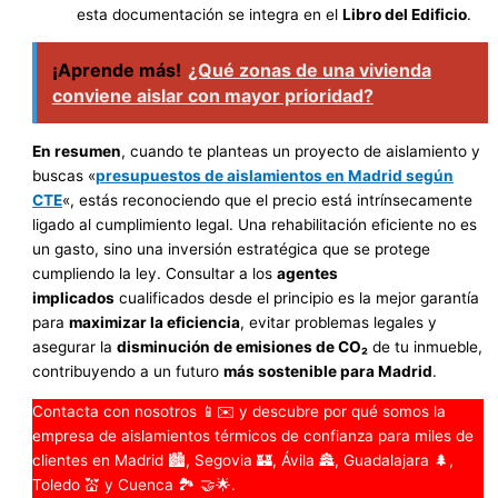
esta documentación se integra en el
Libro del Edificio
.
¡Aprende más!
¿Qué zonas de una vivienda
conviene aislar con mayor prioridad?
En resumen
, cuando te planteas un proyecto de aislamiento y
buscas «
presupuestos de aislamientos en Madrid según
CTE
«, estás reconociendo que el precio está intrínsecamente
ligado al cumplimiento legal. Una rehabilitación eficiente no es
un gasto, sino una inversión estratégica que se protege
cumpliendo la ley. Consultar a los
agentes
implicados
cualificados desde el principio es la mejor garantía
para
maximizar la eficiencia
, evitar problemas legales y
asegurar la
disminución de emisiones de CO₂
de tu inmueble,
contribuyendo a un futuro
más sostenible para Madrid
.
Contacta con nosotros 📱✉️ y descubre por qué somos la
empresa de aislamientos térmicos de confianza para miles de
clientes en Madrid 🏙️, Segovia 🏰, Ávila 🏯, Guadalajara 🌲,
Toledo 💒 y Cuenca 🏞️ 🤝🌟.