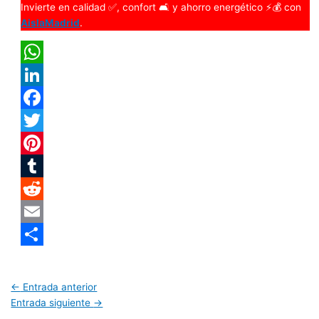
Invierte en calidad ✅, confort 🛋️ y ahorro energético ⚡💰 con
AislaMadrid
.
WhatsApp
LinkedIn
Facebook
Twitter
Pinterest
Tumblr
Reddit
Email
Compartir
←
Entrada anterior
Entrada siguiente
→