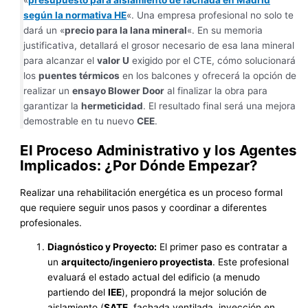
«
presupuesto para aislamiento de fachada en Madrid
según la normativa HE
«. Una empresa profesional no solo te
dará un «
precio para la lana mineral
«. En su memoria
justificativa, detallará el grosor necesario de esa lana mineral
para alcanzar el
valor U
exigido por el CTE, cómo solucionará
los
puentes térmicos
en los balcones y ofrecerá la opción de
realizar un
ensayo Blower Door
al finalizar la obra para
garantizar la
hermeticidad
. El resultado final será una mejora
demostrable en tu nuevo
CEE
.
El Proceso Administrativo y los Agentes
Implicados: ¿Por Dónde Empezar?
Realizar una rehabilitación energética es un proceso formal
que requiere seguir unos pasos y coordinar a diferentes
profesionales.
Diagnóstico y Proyecto:
El primer paso es contratar a
un
arquitecto/ingeniero proyectista
. Este profesional
evaluará el estado actual del edificio (a menudo
partiendo del
IEE
), propondrá la mejor solución de
aislamiento (
SATE
, fachada ventilada, inyección en