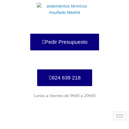
Ir
al
contenido
Pedir Presupuesto
624 639 218
Lunes a Viernes de 9h00 a 20h00