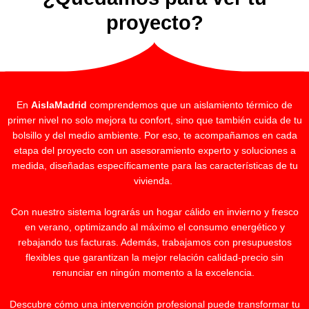
proyecto?
En
AislaMadrid
comprendemos que un aislamiento térmico de
primer nivel no solo mejora tu confort, sino que también cuida de tu
bolsillo y del medio ambiente. Por eso, te acompañamos en cada
etapa del proyecto con un asesoramiento experto y soluciones a
medida, diseñadas específicamente para las características de tu
vivienda.
Con nuestro sistema lograrás un hogar cálido en invierno y fresco
en verano, optimizando al máximo el consumo energético y
rebajando tus facturas. Además, trabajamos con presupuestos
flexibles que garantizan la mejor relación calidad-precio sin
renunciar en ningún momento a la excelencia.
Descubre cómo una intervención profesional puede transformar tu