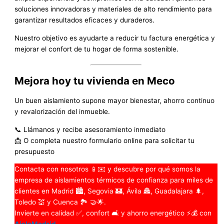
soluciones innovadoras y materiales de alto rendimiento para
garantizar resultados eficaces y duraderos.
Nuestro objetivo es ayudarte a reducir tu factura energética y
mejorar el confort de tu hogar de forma sostenible.
Mejora hoy tu vivienda en Meco
Un buen aislamiento supone mayor bienestar, ahorro continuo
y revalorización del inmueble.
📞 Llámanos y recibe asesoramiento inmediato
📩 O completa nuestro formulario online para solicitar tu
presupuesto
Contacta con nosotros 📱✉️ y descubre por qué somos la
empresa de aislamientos térmicos de confianza para miles de
clientes en Madrid 🏙️, Segovia 🏰, Ávila 🏯, Guadalajara 🌲,
Toledo 💒 y Cuenca 🏞️ 🤝🌟.
Invierte en calidad ✅, confort 🛋️ y ahorro energético ⚡💰 con