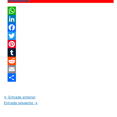
AislaMadrid
.
WhatsApp
LinkedIn
Facebook
Twitter
Pinterest
Tumblr
Reddit
Email
Compartir
←
Entrada anterior
Entrada siguiente
→