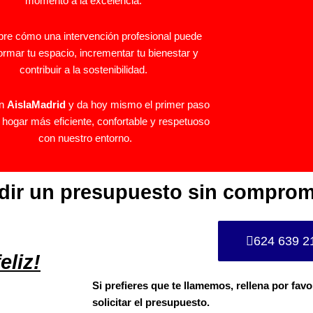
momento a la excelencia.
re cómo una intervención profesional puede
ormar tu espacio, incrementar tu bienestar y
contribuir a la sostenibilidad.
en
AislaMadrid
y da hoy mismo el primer paso
 hogar más eficiente, confortable y respetuoso
con nuestro entorno.
edir un presupuesto sin comprom
624 639 2
eliz!
Si prefieres que te llamemos, rellena por favo
solicitar el presupuesto.