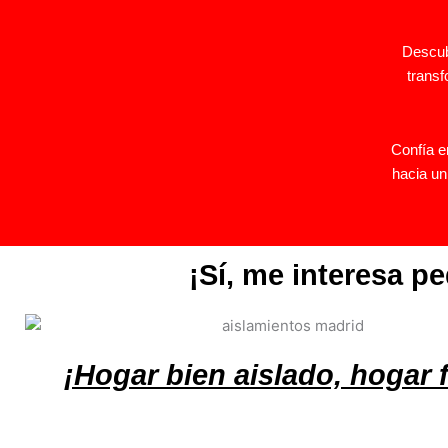
Descub
transf
Confía 
hacia un
¡Sí, me interesa p
¡Hogar bien aislado, hogar f