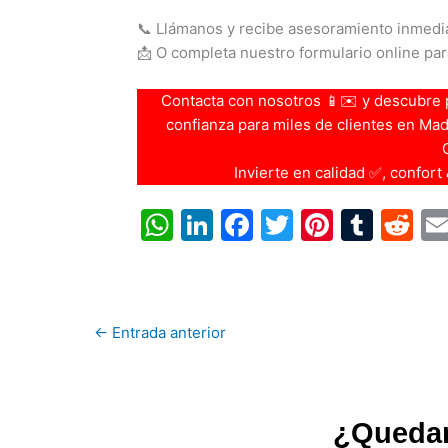
📞 Llámanos y recibe asesoramiento inmedi
📩 O completa nuestro formulario online par
Contacta con nosotros 📱✉️ y descubre 
confianza para miles de clientes en Madri
Invierte en calidad ✅, confort
W
Li
F
T
Pi
T
R
h
n
a
w
nt
u
e
at
k
c
itt
er
m
d
s
e
e
er
e
bl
di
←
Entrada anterior
A
dI
b
st
r
t
p
n
o
p
o
¿Quedam