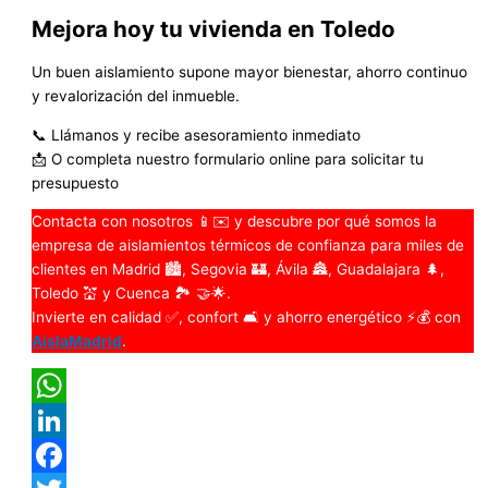
Mejora hoy tu vivienda en Toledo
Un buen aislamiento supone mayor bienestar, ahorro continuo
y revalorización del inmueble.
📞 Llámanos y recibe asesoramiento inmediato
📩 O completa nuestro formulario online para solicitar tu
presupuesto
Contacta con nosotros 📱✉️ y descubre por qué somos la
empresa de aislamientos térmicos de confianza para miles de
clientes en Madrid 🏙️, Segovia 🏰, Ávila 🏯, Guadalajara 🌲,
Toledo 💒 y Cuenca 🏞️ 🤝🌟.
Invierte en calidad ✅, confort 🛋️ y ahorro energético ⚡💰 con
AislaMadrid
.
WhatsApp
LinkedIn