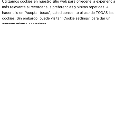
Utilizamos cookies en nuestro sitio web para ofrecerle la experienci
más relevante al recordar sus preferencias y visitas repetidas. Al
hacer clic en "Aceptar todas", usted consiente el uso de TODAS las
cookies. Sin embargo, puede visitar "Cookie settings" para dar un
consentimiento controlado.
Cookie Settings
Aceptar todas
Cerrar
Resumen de la privacidad
Este sitio web utiliza cookies para mejorar su experiencia mientras
navega por el sitio web. De ellas, las cookies clasificadas como
necesarias se almacenan en su navegador, ya que son esenciales
para el funcionamiento de las funciones básicas del sitio web.
También utilizamos cookies de terceros que nos ayudan a analizar y
comprender cómo utiliza usted este sitio web. Estas cookies se
almacenan en su navegador sólo con su consentimiento. También
tiene la opción de excluirse de estas cookies. Pero la exclusión de