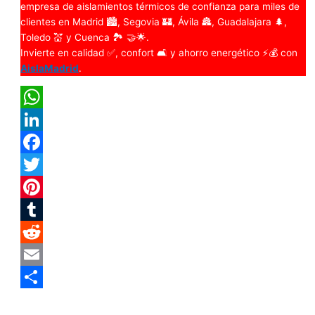
empresa de aislamientos térmicos de confianza para miles de
clientes en Madrid 🏙️, Segovia 🏰, Ávila 🏯, Guadalajara 🌲,
Toledo 💒 y Cuenca 🏞️ 🤝🌟.
Invierte en calidad ✅, confort 🛋️ y ahorro energético ⚡💰 con
AislaMadrid
.
WhatsApp
LinkedIn
Facebook
Twitter
Pinterest
Tumblr
Reddit
Email
Compartir