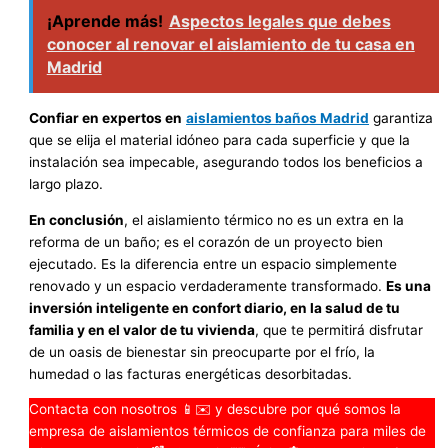
¡Aprende más!
Aspectos legales que debes
conocer al renovar el aislamiento de tu casa en
Madrid
Confiar en expertos en
aislamientos baños Madrid
garantiza
que se elija el material idóneo para cada superficie y que la
instalación sea impecable, asegurando todos los beneficios a
largo plazo.
En conclusión
, el aislamiento térmico no es un extra en la
reforma de un baño; es el corazón de un proyecto bien
ejecutado. Es la diferencia entre un espacio simplemente
renovado y un espacio verdaderamente transformado.
Es una
inversión inteligente en confort diario, en la salud de tu
familia y en el valor de tu vivienda
, que te permitirá disfrutar
de un oasis de bienestar sin preocuparte por el frío, la
humedad o las facturas energéticas desorbitadas.
Contacta con nosotros 📱✉️ y descubre por qué somos la
empresa de aislamientos térmicos de confianza para miles de