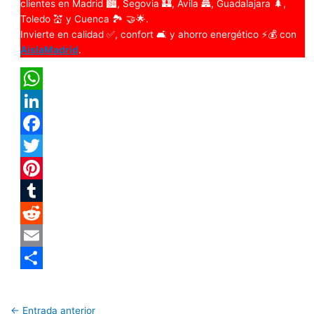
clientes en Madrid 🏙️, Segovia 🏰, Ávila 🏯, Guadalajara 🌲,
Toledo 💒 y Cuenca 🏞️ 🤝🌟.
Invierte en calidad ✅, confort 🛋️ y ahorro energético ⚡💰 con
AislaMadrid
.
WhatsApp
LinkedIn
Facebook
Twitter
Pinterest
Tumblr
Reddit
Email
Compartir
←
Entrada anterior