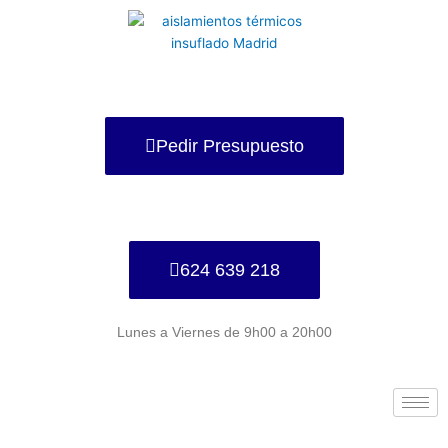
Ir
al
contenido
Pedir Presupuesto
624 639 218
Lunes a Viernes de 9h00 a 20h00