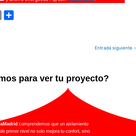
E
C
m
o
ai
m
l
p
Entrada siguiente
ar
tir
os para ver tu proyecto?
laMadrid
comprendemos que un aislamiento
de primer nivel no solo mejora tu confort, sino