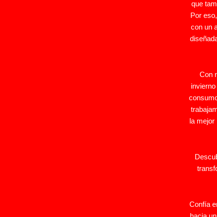
que tamb
Por eso
con un 
diseñada
Con n
invierno
consumo 
trabaja
la mejor
Descub
transf
Confía 
hacia un