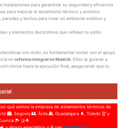
 instalaciones para garantizar su seguridad y eficiencia.
as para mejorar el aislamiento térmico y acústico.
 paredes y techos para crear un ambiente estético y
es y elementos decorativos que reflejen tu estilo
acterísticas con éxito, es fundamental contar con el apoyo
encia en
reforma integral en Madrid
. Ellos te guiarán a
ción inicial hasta la ejecución final, asegurando que tu
corial
por qué somos la empresa de aislamientos térmicos de
d 🏙️, Segovia 🏰, Ávila 🏯, Guadalajara 🌲, Toledo 💒 y
Cuenca 🏞️ 🤝🌟.
 🛋️ y ahorro energético ⚡💰 con
AislaMadrid
.