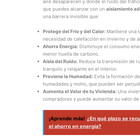
aire desaparecen y donde el ruido del tráfic
que puedes alcanzar con un
aislamiento ad
una barrera invisible que:
Protege del Frío y del Calor:
Mantiene una te
necesidad de calefacción en invierno y de 
Ahorra Energía:
Disminuye el consumo energ
menor huella de carbono.
Aísla del Ruido:
Reduce la transmisión de ru
tranquilo y relajante en el interior.
Previene la Humedad:
Evita la formación d
humedades y moho, que pueden ser perjudici
Aumenta el Valor de tu Vivienda:
Una vivien
compradores y puede aumentar su valor de
¡Aprende más!
¿En qué plazo se recu
el ahorro en energía?