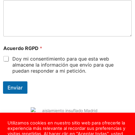
Acuerdo RGPD
*
Doy mi consentimiento para que esta web
almacene la información que envío para que
puedan responder a mi petición.
Enviar
Utilizamos cookies en nuestro sitio web para ofrecerle la
Copyright © 2026 – Todos los Derechos Reservados –
experiencia más relevante al recordar sus preferencias y
info@aislamadrid.com
– Tel.
624 639 218
visitas repetidas. Al hacer clic en "Aceptar todas", usted