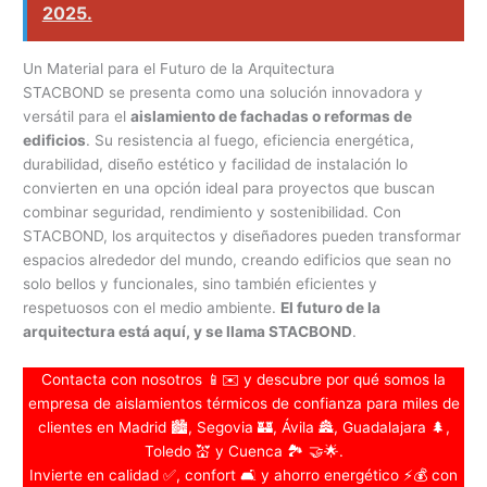
2025.
Un Material para el Futuro de la Arquitectura
STACBOND se presenta como una solución innovadora y
versátil para el
aislamiento de fachadas o reformas de
edificios
. Su resistencia al fuego, eficiencia energética,
durabilidad, diseño estético y facilidad de instalación lo
convierten en una opción ideal para proyectos que buscan
combinar seguridad, rendimiento y sostenibilidad. Con
STACBOND, los arquitectos y diseñadores pueden transformar
espacios alrededor del mundo, creando edificios que sean no
solo bellos y funcionales, sino también eficientes y
respetuosos con el medio ambiente.
El futuro de la
arquitectura está aquí, y se llama STACBOND
.
Contacta con nosotros 📱✉️ y descubre por qué somos la
empresa de aislamientos térmicos de confianza para miles de
clientes en Madrid 🏙️, Segovia 🏰, Ávila 🏯, Guadalajara 🌲,
Toledo 💒 y Cuenca 🏞️ 🤝🌟.
Invierte en calidad ✅, confort 🛋️ y ahorro energético ⚡💰 con