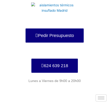
Ir
al
contenido
Pedir Presupuesto
624 639 218
Lunes a Viernes de 9h00 a 20h00