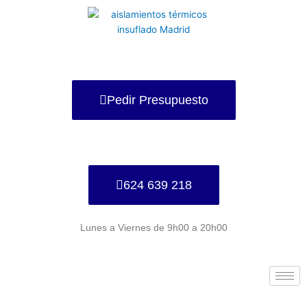
Ir
al
contenido
Pedir Presupuesto
624 639 218
Lunes a Viernes de 9h00 a 20h00