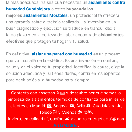
la más adecuada. Ya sea que necesites un
aislamiento contra
humedad Guadalajara
o estés
buscando los
mejores
aislamientos Móstoles
, un profesional te ofrecerá
una garantía sobre el trabajo realizado. La inversión en un
buen diagnóstico y ejecución se traduce en tranquilidad a
largo plazo y en la certeza de haber encontrado
aislamientos
efectivos
que protegen tu hogar y tu salud.
En definitiva,
aislar una pared con humedad
es un proceso
que va más allá de la estética. Es una inversión en confort,
salud y en el valor de tu propiedad. Identifica la causa, elige la
solución adecuada y, si tienes dudas, confía en los expertos
para decir adiós a la humedad para siempre.
Contacta con nosotros 📱✉️ y descubre por qué somos la
empresa de aislamientos térmicos de confianza para miles de
clientes en Madrid 🏙️, Segovia 🏰, Ávila 🏯, Guadalajara 🌲,
Toledo 💒 y Cuenca 🏞️ 🤝🌟.
Invierte en calidad ✅, confort 🛋️ y ahorro energético ⚡💰 con
AislaMadrid
.