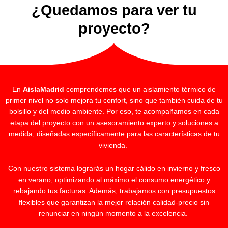
¿Quedamos para ver tu
proyecto?
En
AislaMadrid
comprendemos que un aislamiento térmico de
primer nivel no solo mejora tu confort, sino que también cuida de tu
bolsillo y del medio ambiente. Por eso, te acompañamos en cada
etapa del proyecto con un asesoramiento experto y soluciones a
medida, diseñadas específicamente para las características de tu
vivienda.
Con nuestro sistema lograrás un hogar cálido en invierno y fresco
en verano, optimizando al máximo el consumo energético y
rebajando tus facturas. Además, trabajamos con presupuestos
flexibles que garantizan la mejor relación calidad-precio sin
renunciar en ningún momento a la excelencia.