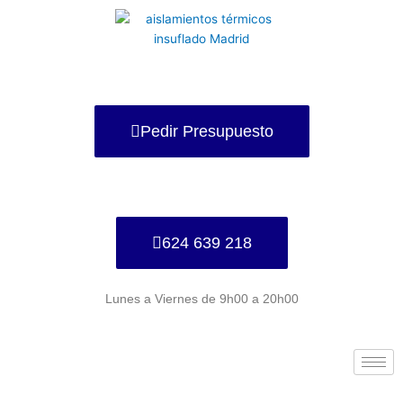
Ir
al
contenido
Pedir Presupuesto
624 639 218
Lunes a Viernes de 9h00 a 20h00