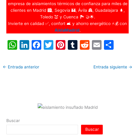
empresa de aislamientos térmicos de confianza para miles de
clientes en Madrid 🏙️, Segovia 🏰, Ávila 🏯, Guadalajara 🌲,
Toledo 💒 y Cuenca 🏞️ 🤝🌟.
Invierte en calidad ✅, confort 🛋️ y ahorro energético ⚡💰 con
AislaMadrid
.
W
Li
F
T
Pi
T
R
E
C
h
n
a
w
nt
u
e
m
o
at
k
c
itt
er
m
d
ai
m
←
Entrada anterior
Entrada siguiente
→
s
e
e
er
e
bl
di
l
p
A
dI
b
st
r
t
ar
p
n
o
tir
p
o
k
Buscar
Buscar