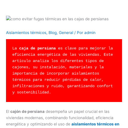
Aislamientos térmicos
,
Blog
,
General
/ Por
admin
La 
caja de persiana
 es clave para mejorar la 
eficiencia energética de las viviendas. Este 
artículo analiza los diferentes tipos de 
cajones, su instalación, materiales y la 
importancia de incorporar aislamientos 
térmicos para reducir pérdidas de calor, 
infiltraciones y ruido, garantizando confort 
y sostenibilidad.
El
cajón de persiana
desempeña un papel crucial en las
viviendas modernas, combinando funcionalidad, eficiencia
energética y optimizando el uso de
aislamientos térmicos en