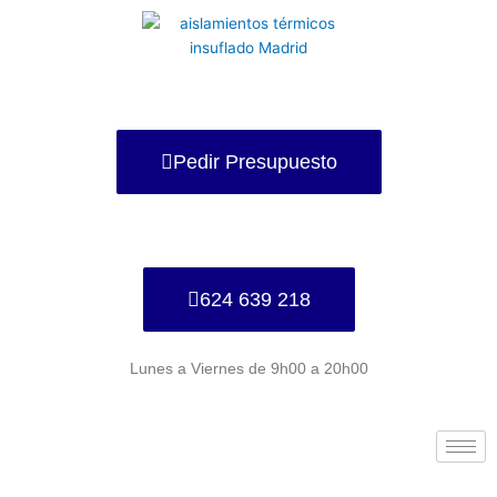
Ir
al
contenido
Pedir Presupuesto
624 639 218
Lunes a Viernes de 9h00 a 20h00