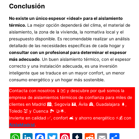
Conclusión
No existe un único espesor «ideal» para el aislamiento
térmico.
La mejor opción dependerá del clima, el material de
aislamiento, la zona de la vivienda, la normativa local y el
presupuesto disponible. Es recomendable realizar un análisis
detallado de las necesidades específicas de cada hogar y
consultar con un profesional para determinar el espesor
más adecuado
. Un buen aislamiento térmico, con el espesor
correcto y una instalación adecuada, es una inversión
inteligente que se traduce en un mayor confort, un menor
consumo energético y un hogar más sostenible.
Contacta con nosotros 📱✉️ y descubre por qué somos la
empresa de aislamientos térmicos de confianza para miles de
clientes en Madrid 🏙️, Segovia 🏰, Ávila 🏯, Guadalajara 🌲,
Toledo 💒 y Cuenca 🏞️ 🤝🌟.
Invierte en calidad ✅, confort 🛋️ y ahorro energético ⚡💰 con
AislaMadrid
.
WhatsApp
LinkedIn
Facebook
Twitter
Pinterest
Tumblr
Reddit
Email
Com