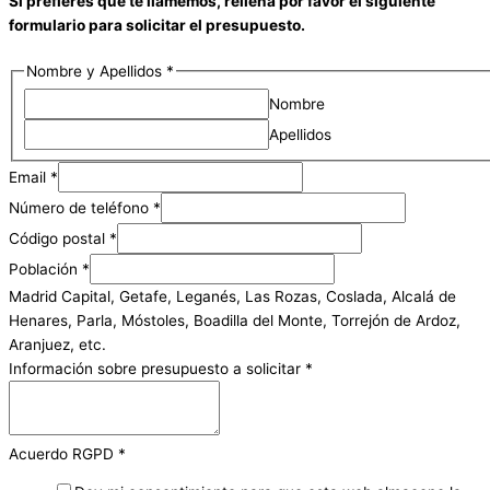
Si prefieres que te llamemos, rellena por favor el siguiente
formulario para solicitar el presupuesto.
Nombre y Apellidos
*
Nombre
Apellidos
Email
*
Número de teléfono
*
Código postal
*
Población
*
Madrid Capital, Getafe, Leganés, Las Rozas, Coslada, Alcalá de
Henares, Parla, Móstoles, Boadilla del Monte, Torrejón de Ardoz,
Aranjuez, etc.
Información sobre presupuesto a solicitar
*
Acuerdo RGPD
*