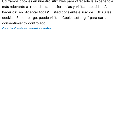
Utilizamos cookies en nuestro sitio web para ofrecerle la experienci
más relevante al recordar sus preferencias y visitas repetidas. Al
hacer clic en "Aceptar todas", usted consiente el uso de TODAS las
cookies. Sin embargo, puede visitar "Cookie settings" para dar un
consentimiento controlado.
Cookie Settings
Aceptar todas
Cerrar
Resumen de la privacidad
Este sitio web utiliza cookies para mejorar su experiencia mientras
navega por el sitio web. De ellas, las cookies clasificadas como
necesarias se almacenan en su navegador, ya que son esenciales
para el funcionamiento de las funciones básicas del sitio web.
También utilizamos cookies de terceros que nos ayudan a analizar y
comprender cómo utiliza usted este sitio web. Estas cookies se
almacenan en su navegador sólo con su consentimiento. También
tiene la opción de excluirse de estas cookies. Pero la exclusión de