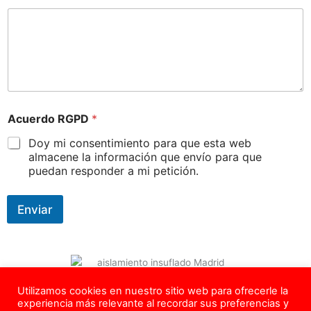
Acuerdo RGPD
*
Doy mi consentimiento para que esta web
almacene la información que envío para que
puedan responder a mi petición.
Enviar
Utilizamos cookies en nuestro sitio web para ofrecerle la
Copyright © 2026 – Todos los Derechos Reservados –
experiencia más relevante al recordar sus preferencias y
info@aislamadrid.com
– Tel.
624 639 218