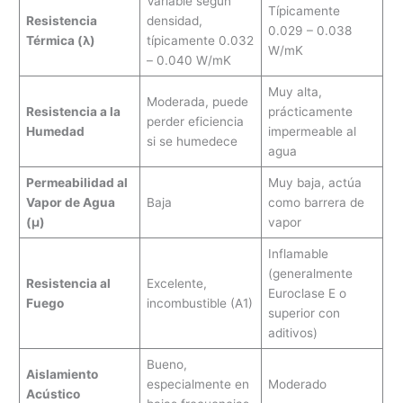
Variable según
Típicamente
Resistencia
densidad,
0.029 – 0.038
Térmica (λ)
típicamente 0.032
W/mK
– 0.040 W/mK
Muy alta,
Moderada, puede
Resistencia a la
prácticamente
perder eficiencia
Humedad
impermeable al
si se humedece
agua
Permeabilidad al
Muy baja, actúa
Vapor de Agua
Baja
como barrera de
(μ)
vapor
Inflamable
(generalmente
Resistencia al
Excelente,
Euroclase E o
Fuego
incombustible (A1)
superior con
aditivos)
Bueno,
Aislamiento
especialmente en
Moderado
Acústico