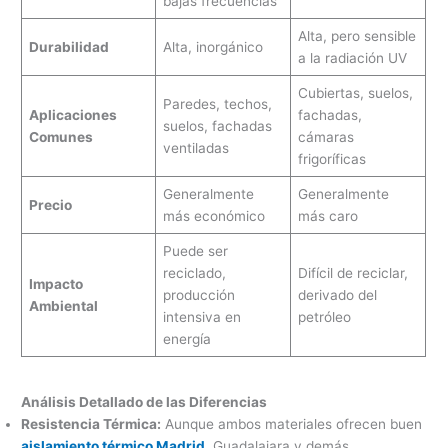
bajas frecuencias
Alta, pero sensible
Durabilidad
Alta, inorgánico
a la radiación UV
Cubiertas, suelos,
Paredes, techos,
Aplicaciones
fachadas,
suelos, fachadas
Comunes
cámaras
ventiladas
frigoríficas
Generalmente
Generalmente
Precio
más económico
más caro
Puede ser
reciclado,
Difícil de reciclar,
Impacto
producción
derivado del
Ambiental
intensiva en
petróleo
energía
Análisis Detallado de las Diferencias
Resistencia Térmica:
Aunque ambos materiales ofrecen buen
aislamiento térmico Madrid
, Guadalajara y demás