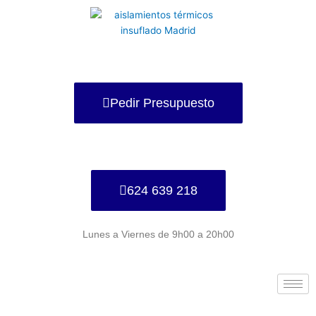
Ir
al
contenido
Pedir Presupuesto
624 639 218
Lunes a Viernes de 9h00 a 20h00