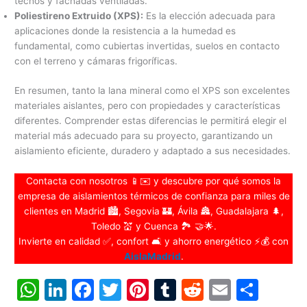
techos y fachadas ventiladas.
Poliestireno Extruido (XPS):
Es la elección adecuada para
aplicaciones donde la resistencia a la humedad es
fundamental, como cubiertas invertidas, suelos en contacto
con el terreno y cámaras frigoríficas.
En resumen, tanto la lana mineral como el XPS son excelentes
materiales aislantes, pero con propiedades y características
diferentes. Comprender estas diferencias le permitirá elegir el
material más adecuado para su proyecto, garantizando un
aislamiento eficiente, duradero y adaptado a sus necesidades.
Contacta con nosotros 📱✉️ y descubre por qué somos la
empresa de aislamientos térmicos de confianza para miles de
clientes en Madrid 🏙️, Segovia 🏰, Ávila 🏯, Guadalajara 🌲,
Toledo 💒 y Cuenca 🏞️ 🤝🌟.
Invierte en calidad ✅, confort 🛋️ y ahorro energético ⚡💰 con
AislaMadrid
.
W
Li
F
T
Pi
T
R
E
C