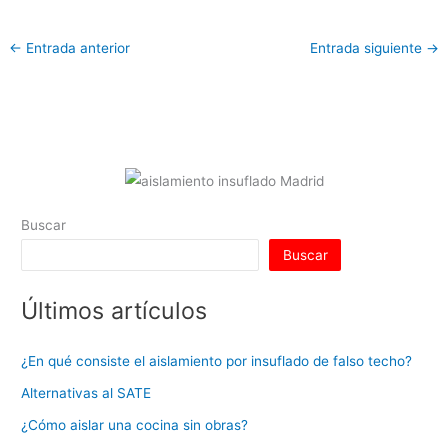
h
n
a
w
nt
u
e
m
o
at
k
c
itt
er
m
d
ai
m
←
Entrada anterior
Entrada siguiente
→
s
e
e
er
e
bl
di
l
p
A
dI
b
st
r
t
ar
p
n
o
tir
p
o
k
Buscar
Buscar
Últimos artículos
¿En qué consiste el aislamiento por insuflado de falso techo?
Alternativas al SATE
¿Cómo aislar una cocina sin obras?