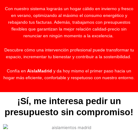
Con nuestro sistema lograrás un hogar cálido en invierno y fresco
en verano, optimizando al máximo el consumo energético y
rebajando tus facturas. Además, trabajamos con presupuestos
flexibles que garantizan la mejor relación calidad-precio sin
renunciar en ningún momento a la excelencia.
Descubre cómo una intervención profesional puede transformar tu
espacio, incrementar tu bienestar y contribuir a la sostenibilidad.
Confía en
AislaMadrid
y da hoy mismo el primer paso hacia un
hogar más eficiente, confortable y respetuoso con nuestro entorno.
¡Sí, me interesa pedir un
presupuesto sin compromiso!