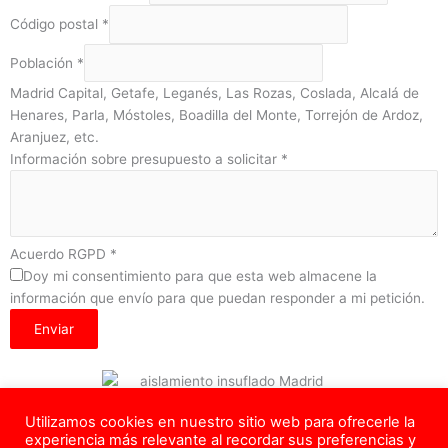
Código postal
*
Población
*
Madrid Capital, Getafe, Leganés, Las Rozas, Coslada, Alcalá de
Henares, Parla, Móstoles, Boadilla del Monte, Torrejón de Ardoz,
Aranjuez, etc.
Información sobre presupuesto a solicitar
*
Acuerdo RGPD
*
Doy mi consentimiento para que esta web almacene la
información que envío para que puedan responder a mi petición.
Enviar
Utilizamos cookies en nuestro sitio web para ofrecerle la
Copyright © 2026 – Todos los Derechos Reservados –
experiencia más relevante al recordar sus preferencias y
info@aislamadrid.com
– Tel.
624 639 218