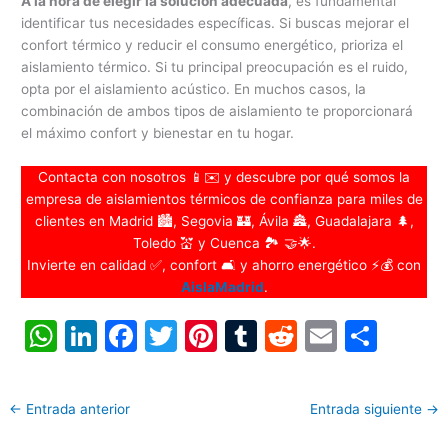
A la hora de elegir la solución adecuada
, es fundamental
identificar tus necesidades específicas. Si buscas mejorar el
confort térmico y reducir el consumo energético, prioriza el
aislamiento térmico. Si tu principal preocupación es el ruido,
opta por el aislamiento acústico. En muchos casos, la
combinación de ambos tipos de aislamiento te proporcionará
el máximo confort y bienestar en tu hogar.
Contacta con nosotros 📱✉️ y descubre por qué somos la
empresa de aislamientos térmicos de confianza para miles de
clientes en Madrid 🏙️, Segovia 🏰, Ávila 🏯, Guadalajara 🌲,
Toledo 💒 y Cuenca 🏞️ 🤝🌟.
Invierte en calidad ✅, confort 🛋️ y ahorro energético ⚡💰 con
AislaMadrid
.
W
Li
F
T
Pi
T
R
E
C
h
n
a
w
nt
u
e
m
o
at
k
c
itt
er
m
d
ai
m
←
Entrada anterior
Entrada siguiente
→
s
e
e
er
e
bl
di
l
p