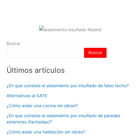
A
dI
b
st
r
t
ar
p
n
o
tir
p
o
k
Buscar
Buscar
Últimos artículos
¿En qué consiste el aislamiento por insuflado de falso techo?
Alternativas al SATE
¿Cómo aislar una cocina sin obras?
¿En qué consiste el aislamiento por insuflado de paredes
exteriores (fachadas)?
¿Cómo aislar una habitación sin obras?