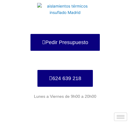
Ir
al
contenido
Pedir Presupuesto
624 639 218
Lunes a Viernes de 9h00 a 20h00