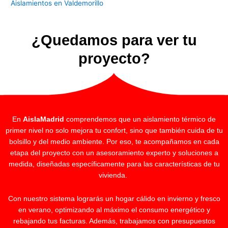
Aislamientos en Valdemorillo
¿Quedamos para ver tu
proyecto?
En
AislaMadrid
comprendemos que un aislamiento térmico de
primer nivel no solo mejora tu confort, sino que también cuida de tu
bolsillo y del medio ambiente. Por eso, te acompañamos en cada
etapa del proyecto con un asesoramiento experto y soluciones a
medida, diseñadas específicamente para las características de tu
vivienda.
Con nuestro sistema lograrás un hogar cálido en invierno y fresco
en verano, optimizando al máximo el consumo energético y
rebajando tus facturas. Además, trabajamos con presupuestos