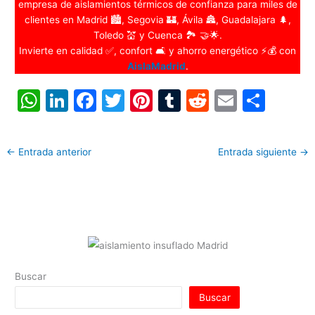
empresa de aislamientos térmicos de confianza para miles de
clientes en Madrid 🏙️, Segovia 🏰, Ávila 🏯, Guadalajara 🌲,
Toledo 💒 y Cuenca 🏞️ 🤝🌟.
Invierte en calidad ✅, confort 🛋️ y ahorro energético ⚡💰 con
AislaMadrid
.
W
Li
F
T
Pi
T
R
E
C
h
n
a
w
nt
u
e
m
o
at
k
c
itt
er
m
d
ai
m
←
Entrada anterior
Entrada siguiente
→
s
e
e
er
e
bl
di
l
p
A
dI
b
st
r
t
ar
p
n
o
tir
p
o
k
Buscar
Buscar