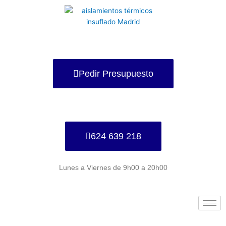
Ir
al
contenido
Pedir Presupuesto
624 639 218
Lunes a Viernes de 9h00 a 20h00