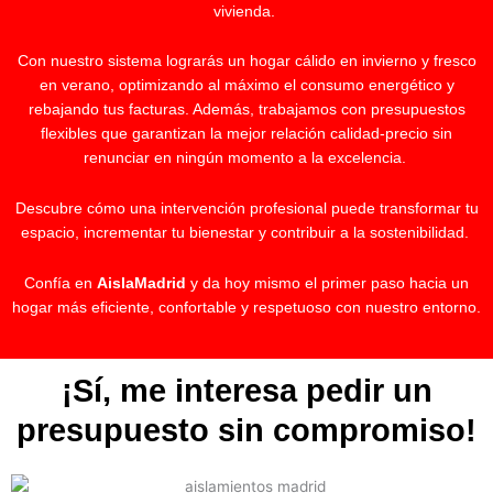
vivienda.
Con nuestro sistema lograrás un hogar cálido en invierno y fresco
en verano, optimizando al máximo el consumo energético y
rebajando tus facturas. Además, trabajamos con presupuestos
flexibles que garantizan la mejor relación calidad-precio sin
renunciar en ningún momento a la excelencia.
Descubre cómo una intervención profesional puede transformar tu
espacio, incrementar tu bienestar y contribuir a la sostenibilidad.
Confía en
AislaMadrid
y da hoy mismo el primer paso hacia un
hogar más eficiente, confortable y respetuoso con nuestro entorno.
¡Sí, me interesa pedir un
presupuesto sin compromiso!