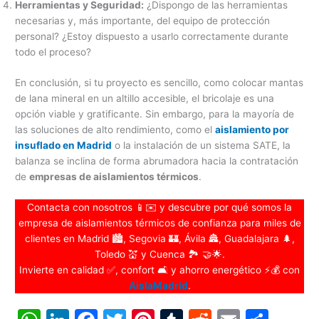
Herramientas y Seguridad:
¿Dispongo de las herramientas
necesarias y, más importante, del equipo de protección
personal? ¿Estoy dispuesto a usarlo correctamente durante
todo el proceso?
En conclusión, si tu proyecto es sencillo, como colocar mantas
de lana mineral en un altillo accesible, el bricolaje es una
opción viable y gratificante. Sin embargo, para la mayoría de
las soluciones de alto rendimiento, como el
aislamiento por
insuflado en Madrid
o la instalación de un sistema SATE, la
balanza se inclina de forma abrumadora hacia la contratación
de
empresas de aislamientos térmicos
.
Contacta con nosotros 📱✉️ y descubre por qué somos la
empresa de aislamientos térmicos de confianza para miles de
clientes en Madrid 🏙️, Segovia 🏰, Ávila 🏯, Guadalajara 🌲,
Toledo 💒 y Cuenca 🏞️ 🤝🌟.
Invierte en calidad ✅, confort 🛋️ y ahorro energético ⚡💰 con
AislaMadrid
.