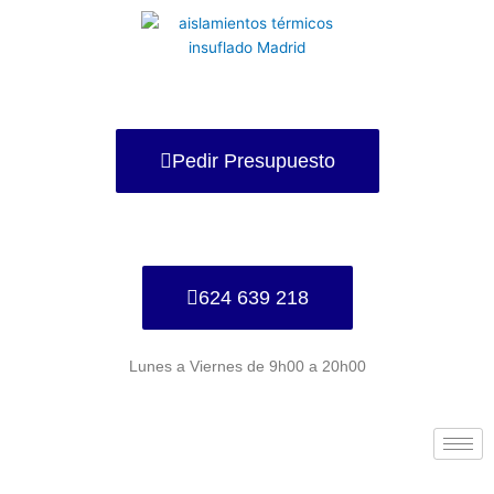
Ir
al
contenido
Pedir Presupuesto
624 639 218
Lunes a Viernes de 9h00 a 20h00