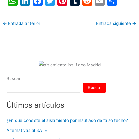
W
Li
F
T
Pi
T
R
E
C
h
n
a
w
nt
u
e
m
o
at
k
c
itt
er
m
d
ai
m
←
Entrada anterior
Entrada siguiente
→
s
e
e
er
e
bl
di
l
p
A
dI
b
st
r
t
ar
p
n
o
tir
p
o
k
Buscar
Buscar
Últimos artículos
¿En qué consiste el aislamiento por insuflado de falso techo?
Alternativas al SATE