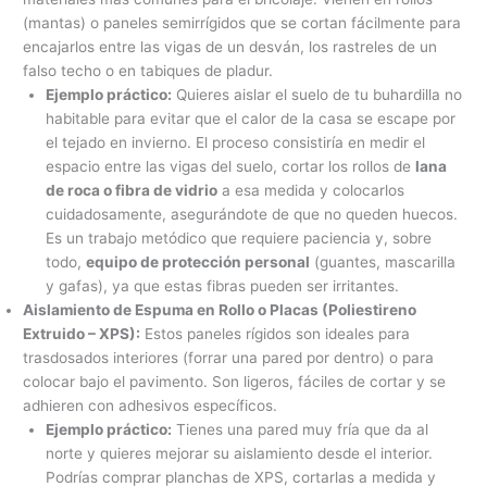
(mantas) o paneles semirrígidos que se cortan fácilmente para
encajarlos entre las vigas de un desván, los rastreles de un
falso techo o en tabiques de pladur.
Ejemplo práctico:
Quieres aislar el suelo de tu buhardilla no
habitable para evitar que el calor de la casa se escape por
el tejado en invierno. El proceso consistiría en medir el
espacio entre las vigas del suelo, cortar los rollos de
lana
de roca o fibra de vidrio
a esa medida y colocarlos
cuidadosamente, asegurándote de que no queden huecos.
Es un trabajo metódico que requiere paciencia y, sobre
todo,
equipo de protección personal
(guantes, mascarilla
y gafas), ya que estas fibras pueden ser irritantes.
Aislamiento de Espuma en Rollo o Placas (Poliestireno
Extruido – XPS):
Estos paneles rígidos son ideales para
trasdosados interiores (forrar una pared por dentro) o para
colocar bajo el pavimento. Son ligeros, fáciles de cortar y se
adhieren con adhesivos específicos.
Ejemplo práctico:
Tienes una pared muy fría que da al
norte y quieres mejorar su aislamiento desde el interior.
Podrías comprar planchas de XPS, cortarlas a medida y